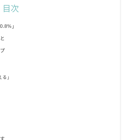
目次
.8%」
こと
ップ
える」
ます