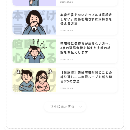
2026.07.26
本音が言えないカップルは長続き
しない。関係を壊さずに気持ちを
伝える方法
2026.04.02
喧嘩後に気持ちが戻らない方へ。
3度の破局危機を越えた夫婦の結
論をお伝えします
2026.03.30
【体験談】夫婦喧嘩が同じことの
繰り返し……無限ループを断ち切
る3つの方法
2025.06.04
さらに表示する