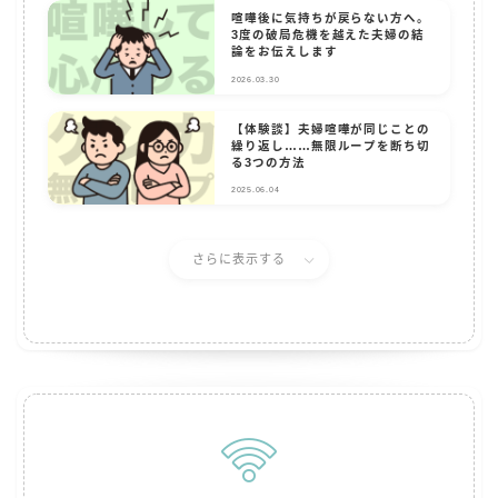
喧嘩後に気持ちが戻らない方へ。
3度の破局危機を越えた夫婦の結
論をお伝えします
2026.03.30
【体験談】夫婦喧嘩が同じことの
繰り返し……無限ループを断ち切
る3つの方法
2025.06.04
さらに表示する